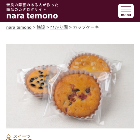
奈良で障害の
menu
ある人の手作
り商品 nara
nara temono
>
施設
>
ひかり園
> カップケーキ
temono
スイーツ