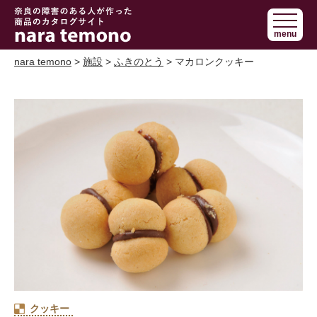
奈良で障害の
menu
ある人の手作
り商品 nara
nara temono
>
施設
>
ふきのとう
> マカロンクッキー
temono
クッキー