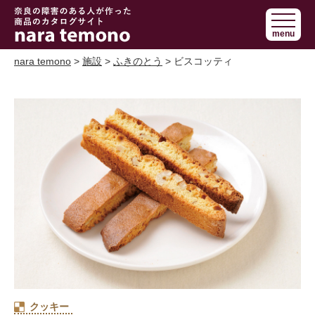
奈良で障害の
menu
ある人の手作
り商品 nara
nara temono
>
施設
>
ふきのとう
> ビスコッティ
temono
クッキー