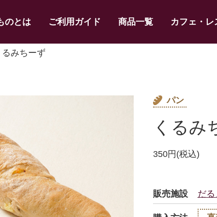
ものとは
ご利用ガイド
商品一覧
カフェ・レ
くるみちーず
パン
くるみ
350円(税込)
販売施設
だる