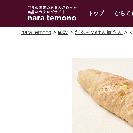
奈良で障害のある人
トップ
ならて
の手作り商品 nara
temono
nara temono
>
施設
>
だるまのぱん屋さん
> 