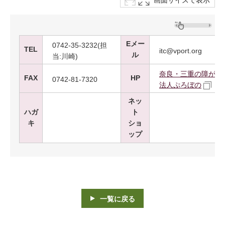
画面サイズで表示
Eメー
0742-35-3232(担
TEL
itc@vport.org
ル
当:川崎)
奈良・三重の障がい
FAX
HP
0742-81-7320
法人ぷろぼの
ネッ
ハガ
ト
キ
ショ
ップ
一覧に戻る