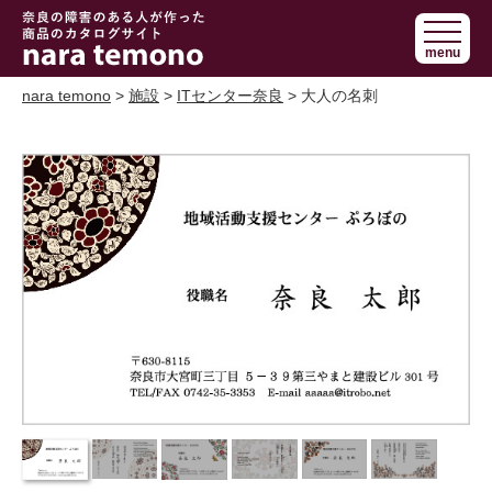
奈良で障害の
menu
ある人の手作
り商品 nara
nara temono
>
施設
>
ITセンター奈良
> 大人の名刺
temono