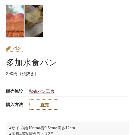
パン
多加水食パン
290円（税抜き）
販売施設
秋篠パン工房
購入方法
直売
●サイズ/縦10cm×横9.5cm×高さ12cm
●消費期限/製造日より2日