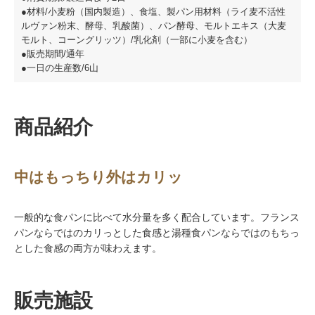
●材料/小麦粉（国内製造）、食塩、製パン用材料（ライ麦不活性
ルヴァン粉末、酵母、乳酸菌）、パン酵母、モルトエキス（大麦
モルト、コーングリッツ）/乳化剤（一部に小麦を含む）
●販売期間/通年
●一日の生産数/6山
商品紹介
中はもっちり外はカリッ
一般的な食パンに比べて水分量を多く配合しています。フランス
パンならではのカリっとした食感と湯種食パンならではのもちっ
とした食感の両方が味わえます。
販売施設