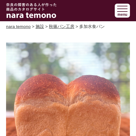
奈良で障害の
menu
ある人の手作
り商品 nara
nara temono
>
施設
>
秋篠パン工房
> 多加水食パン
temono