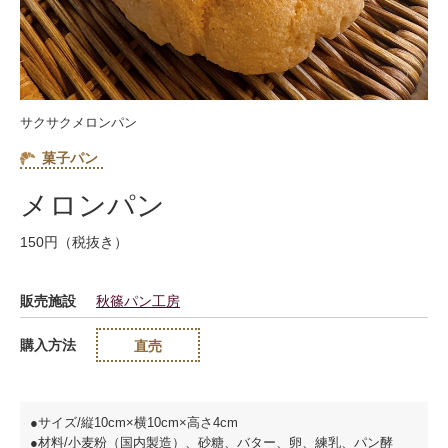
サクサクメロンパン
菓子パン
メロンパン
150円（税抜き）
販売施設
秋篠パン工房
購入方法
直売
●サイズ/縦10cm×横10cm×高さ4cm
●材料/小麦粉（国内製造）、砂糖、バター、卵、練乳、パン酵