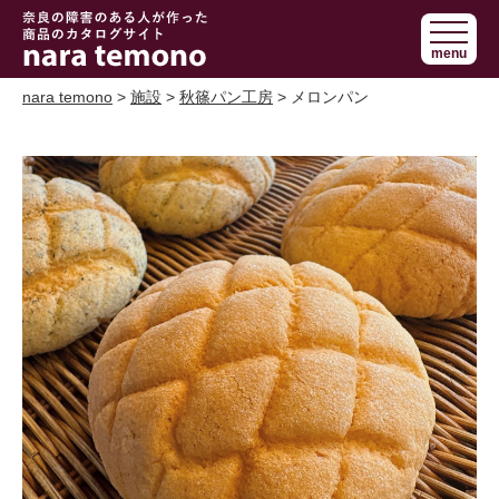
奈良で障害の
menu
ある人の手作
り商品 nara
nara temono
>
施設
>
秋篠パン工房
> メロンパン
temono