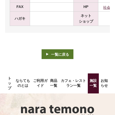
FAX
HP
社会福
ネット
ハガキ
ショップ
一覧に戻る
ト
ならても
ご利用ガ
商品
カフェ・レスト
施設
お知
ッ
のとは
イド
一覧
ラン一覧
一覧
らせ
プ