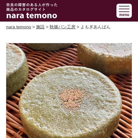
奈良で障害の
menu
ある人の手作
り商品 nara
nara temono
>
施設
>
秋篠パン工房
> よもぎあんぱん
temono