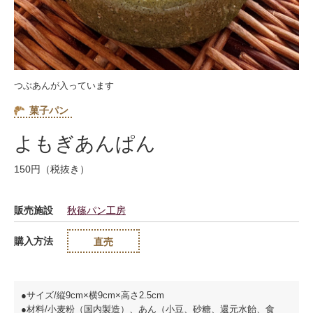
つぶあんが入っています
菓子パン
よもぎあんぱん
150円（税抜き）
販売施設
秋篠パン工房
購入方法
直売
●サイズ/縦9cm×横9cm×高さ2.5cm
●材料/小麦粉（国内製造）、あん（小豆、砂糖、還元水飴、食