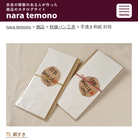
奈良で障害の
menu
ある人の手作
り商品 nara
nara temono
>
施設
>
秋篠パン工房
> 手漉き和紙 封筒
temono
紙すき