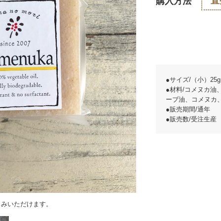
直
購入方法
●サイズ/（小）25g
●材料/コメヌカ油
ーブ油、コメヌカ
●販売期間/通年
●販売数/受注生産
しみいただけます。