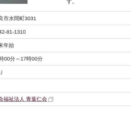
す。
良市水間町3031
42-81-1310
末年始
0時00分～17時00分
り
会福祉法人 青葉仁会