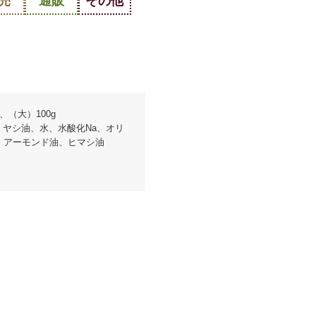
売
通販
その他
、（大）100g
、ヤシ油、水、水酸化Na、オリ
、アーモンド油、ヒマシ油