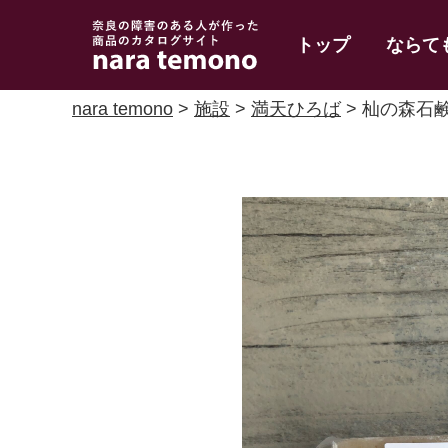
奈良で障害のある人
トップ
ならて
の手作り商品 nara
temono
nara temono
>
施設
>
満天ひろば
> 杣の森石