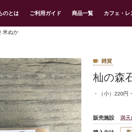
ものとは
ご利用ガイド
商品一覧
カフェ・レ
鹸 米ぬか
雑貨
杣の森
・（小）220円
販売施設
満天