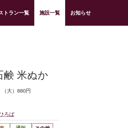
ストラン一覧
施設一覧
お知らせ
石鹸 米ぬか
・（大）880円
ひろば