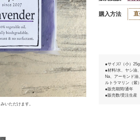
直
購入方法
●サイズ/（小）25g
●材料/水、ヤシ油
Na、アーモンド
ルトラマリン（紫
●販売期間/通年
●販売数/受注生産
しみいただけます。