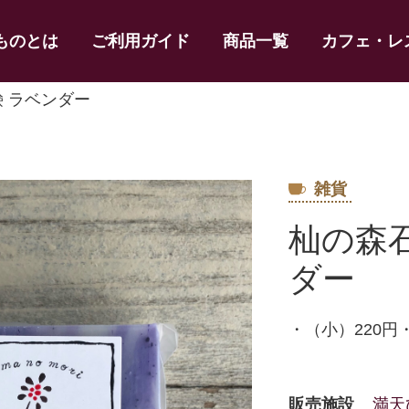
ものとは
ご利用ガイド
商品一覧
カフェ・レ
鹸 ラベンダー
雑貨
杣の森
ダー
・（小）220円
販売施設
満天