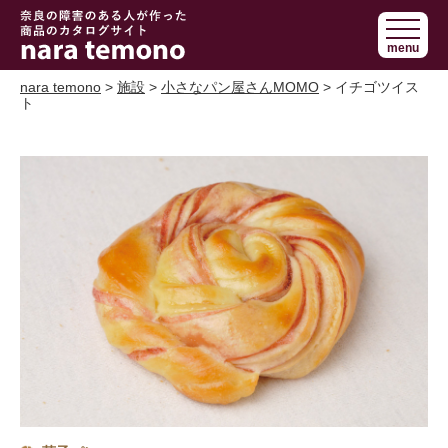
奈良で障害の
menu
ある人の手作
り商品 nara
nara temono
>
施設
>
小さなパン屋さんMOMO
> イチゴツイス
ト
temono