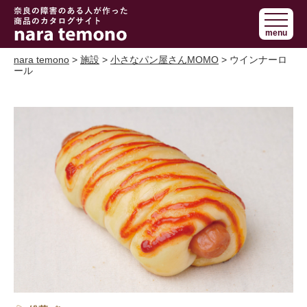
奈良で障害の
menu
ある人の手作
り商品 nara
nara temono
>
施設
>
小さなパン屋さんMOMO
> ウインナーロ
ール
temono