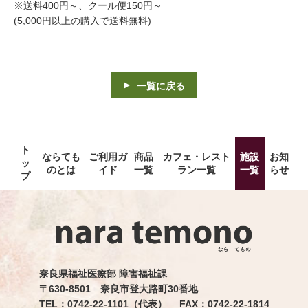
※送料400円～、クール便150円～
(5,000円以上の購入で送料無料)
一覧に戻る
ト
ならても
ご利用ガ
商品
カフェ・レスト
施設
お知
ッ
のとは
イド
一覧
ラン一覧
一覧
らせ
プ
奈良県福祉医療部 障害福祉課
〒630-8501 奈良市登大路町30番地
TEL：0742-22-1101（代表） FAX：0742-22-1814