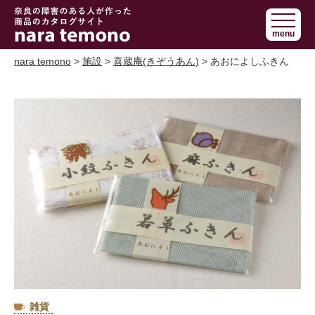
奈良で障害の
menu
ある人の手作
り商品 nara
nara temono
>
施設
>
喜蔵庵(きぞうあん)
> あおによしふきん
temono
雑貨