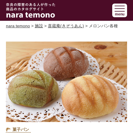
奈良で障害の
menu
ある人の手作
り商品 nara
nara temono
>
施設
>
喜蔵庵(きぞうあん)
> メロンパン各種
temono
菓子パン