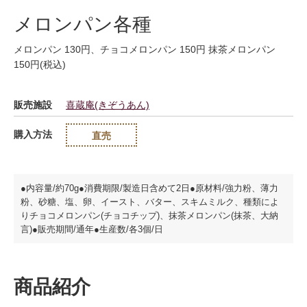
メロンパン各種
メロンパン 130円、チョコメロンパン 150円 抹茶メロンパン
150円(税込)
販売施設
喜蔵庵(きぞうあん)
購入方法
直売
●内容量/約70g●消費期限/製造日含めて2日●原材料/強力粉、薄力
粉、砂糖、塩、卵、イースト、バター、スキムミルク、種類によ
りチョコメロンパン(チョコチップ)、抹茶メロンパン(抹茶、大納
言)●販売期間/通年●生産数/各3個/日
商品紹介