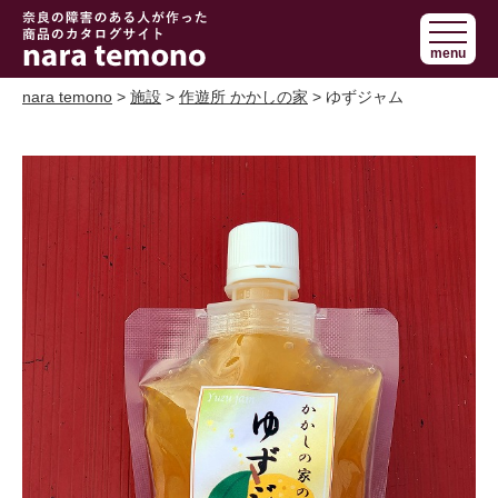
奈良で障害の
menu
ある人の手作
り商品 nara
nara temono
>
施設
>
作遊所 かかしの家
> ゆずジャム
temono