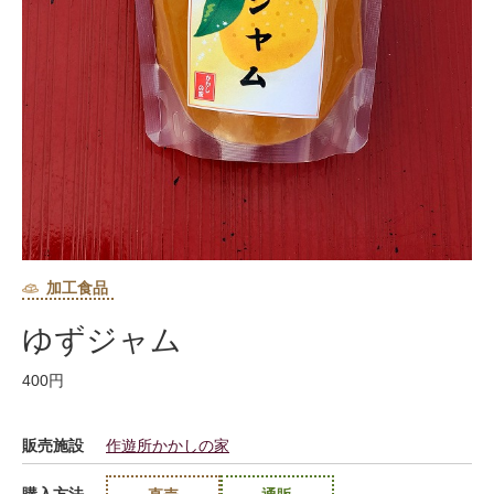
加工食品
ゆずジャム
400円
販売施設
作遊所かかしの家
購入方法