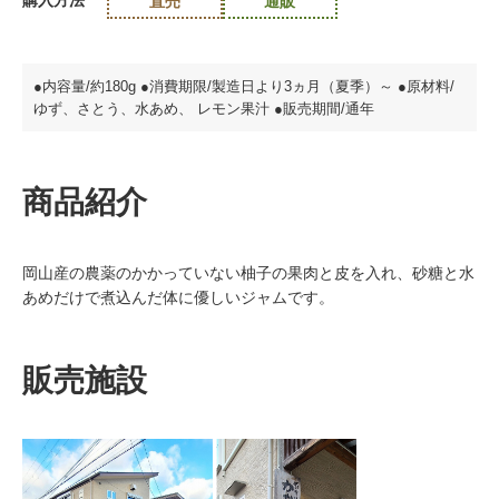
直売
通販
●内容量/約180g ●消費期限/製造日より3ヵ月（夏季）～ ●原材料/
ゆず、さとう、水あめ、 レモン果汁 ●販売期間/通年
商品紹介
岡山産の農薬のかかっていない柚子の果肉と皮を入れ、砂糖と水
あめだけで煮込んだ体に優しいジャムです。
販売施設