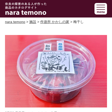
奈良で障害の
menu
ある人の手作
り商品 nara
nara temono
>
施設
>
作遊所 かかしの家
> 梅干し
temono