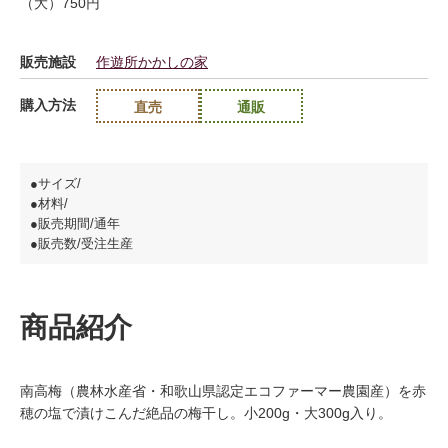
（大）750円
販売施設
作遊所かかしの家
購入方法
直売
通販
●サイズ/
●材料/
●販売期間/通年
●販売数/受注生産
商品紹介
南高梅（農林水産省・和歌山県認定エコファーマー農園産）を赤
穂の塩で漬けこんだ絶品の梅干し。小200g・大300g入り。