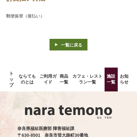
郵便振替（後払い）
一覧に戻る
ト
ならても
ご利用ガ
商品
カフェ・レスト
施設
お知
ッ
のとは
イド
一覧
ラン一覧
一覧
らせ
プ
奈良県福祉医療部 障害福祉課
〒630-8501 奈良市登大路町30番地