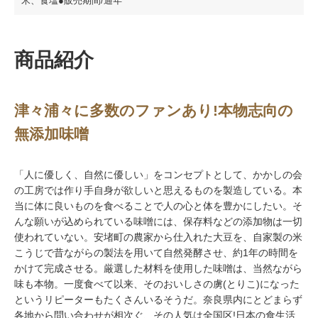
米、食塩●販売期間/通年
商品紹介
津々浦々に多数のファンあり!本物志向の
無添加味噌
「人に優しく、自然に優しい」をコンセプトとして、かかしの会
の工房では作り手自身が欲しいと思えるものを製造している。本
当に体に良いものを食べることで人の心と体を豊かにしたい。そ
んな願いが込められている味噌には、保存料などの添加物は一切
使われていない。安堵町の農家から仕入れた大豆を、自家製の米
こうじで昔ながらの製法を用いて自然発酵させ、約1年の時間を
かけて完成させる。厳選した材料を使用した味噌は、当然ながら
味も本物。一度食べて以来、そのおいしさの虜(とりこ)になった
というリピーターもたくさんいるそうだ。奈良県内にとどまらず
各地から問い合わせが相次ぐ、その人気は全国区!日本の食生活