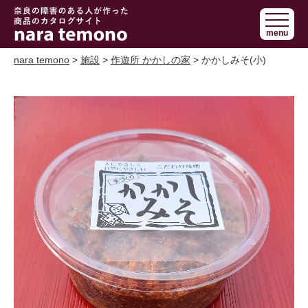
奈良で障害の
menu
ある人の手作
り商品 nara
nara temono
>
施設
>
作遊所 かかしの家
> かかしみそ(小)
temono