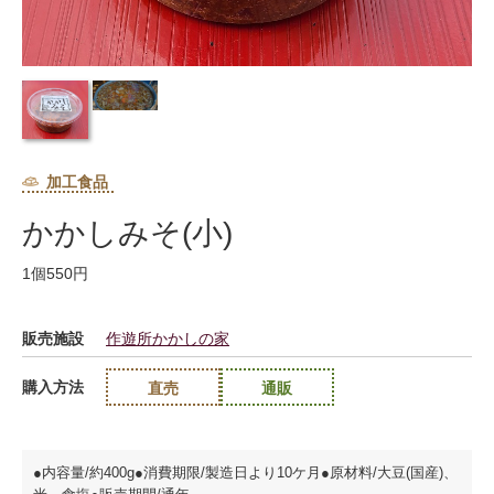
加工食品
かかしみそ(小)
1個550円
販売施設
作遊所かかしの家
購入方法
直売
通販
●内容量/約400g●消費期限/製造日より10ケ月●原材料/大豆(国産)、