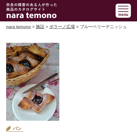
奈良で障害の
menu
ある人の手作
り商品 nara
nara temono
>
施設
>
ポラーノ広場
> ブルーベリーデニッシュ
temono
パン