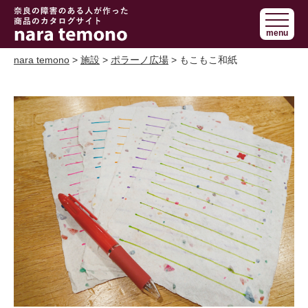
奈良で障害の
menu
ある人の手作
り商品 nara
nara temono
>
施設
>
ポラーノ広場
> もこもこ和紙
temono