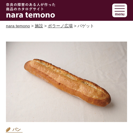
奈良で障害の
menu
ある人の手作
り商品 nara
nara temono
>
施設
>
ポラーノ広場
> バゲット
temono
パン