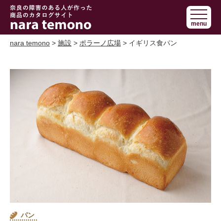
奈良で障害の
menu
ある人の手作
り商品 nara
nara temono
>
施設
>
ポラーノ広場
> イギリス食パン
temono
パン