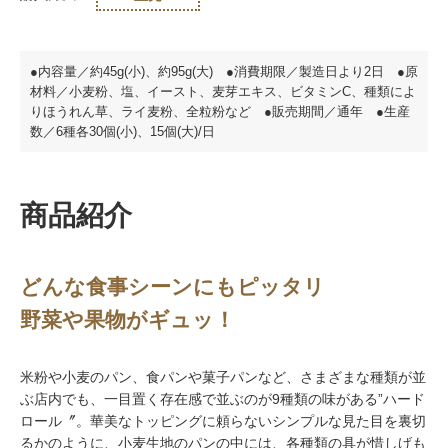
●内容量／約45g(小)、約95g(大) ●消費期限／製造日より2日 ●原
材料／小麦粉、塩、イースト、麦芽エキス、ビタミンC、種類によ
りほうれん草、ライ麦粉、全粒粉など ●販売期間／通年 ●生産
数／6種各30個(小)、15個(大)/日
商品紹介
どんな食事シーンにもピッタリ
野菜や果物がギュッ！
米粉や小麦のパン、食パンや菓子パンなど、さまざまな種類が並
ぶ店内でも、一目置く存在感で並ぶのが9種類の味がある”ハード
ロール〞。華美なトッピングに頼らないシンプルな見た目を裏切
るかのように、小麦生地のパンの中には、各種類の具が惜しげも