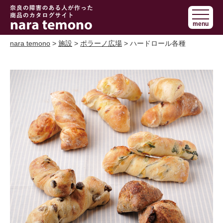
奈良で障害の
menu
ある人の手作
り商品 nara
nara temono
>
施設
>
ポラーノ広場
> ハードロール各種
temono