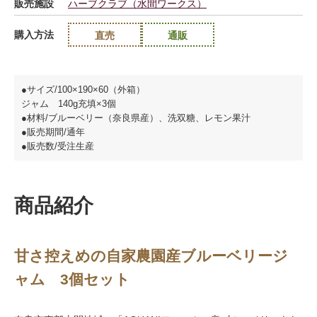
販売施設
ハーブクラブ（水間ワークス）
購入方法
直売
通販
●サイズ/100×190×60（外箱）
ジャム 140g充填×3個
●材料/ブルーベリー（奈良県産）、洗双糖、レモン果汁
●販売期間/通年
●販売数/受注生産
商品紹介
甘さ控えめの自家農園産ブルーベリージ
ャム 3個セット