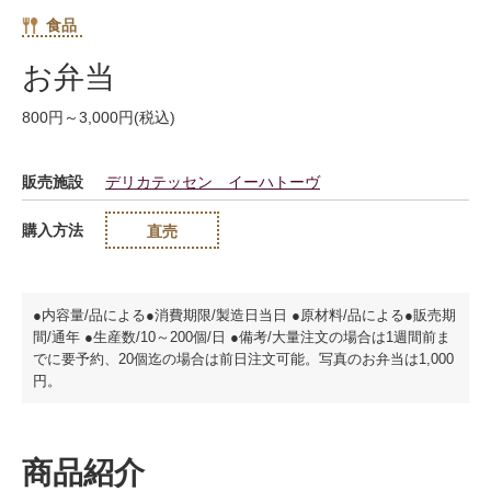
食品
お弁当
800円～3,000円(税込)
販売施設
デリカテッセン イーハトーヴ
購入方法
直売
●内容量/品による●消費期限/製造日当日 ●原材料/品による●販売期
間/通年 ●生産数/10～200個/日 ●備考/大量注文の場合は1週間前ま
でに要予約、20個迄の場合は前日注文可能。写真のお弁当は1,000
円。
商品紹介