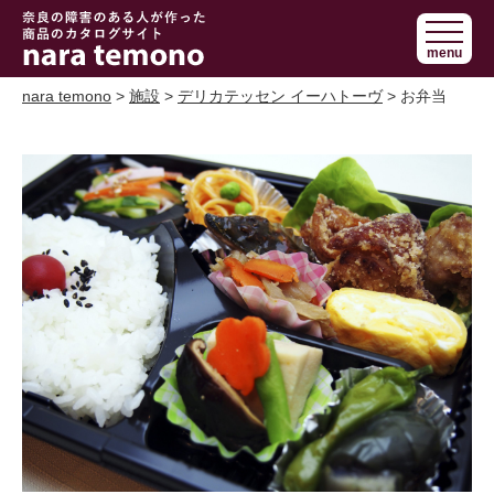
奈良で障害の
menu
ある人の手作
り商品 nara
nara temono
>
施設
>
デリカテッセン イーハトーヴ
> お弁当
temono