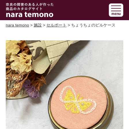
奈良で障害の
menu
ある人の手作
り商品 nara
nara temono
>
施設
>
セルポート
> ちょうちょのピルケース
temono