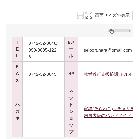
画面サイズで表示
T
Eメ
0742-32-3048/
E
ー
090-9695-122
selport.nara@gmail.com
L
ル
6
F
A
HP
0742-32-3049
就労移行支援施設 セルポー
X
ネ
ッ
ハ
ト
宙猫(そらねこ)～チャリティ
ガ
シ
内最大級のハンドメイド・
キ
ョ
ッ
プ