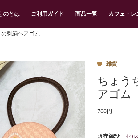
ものとは
ご利用ガイド
商品一覧
カフェ・レ
ょの刺繍ヘアゴム
雑貨
ちょう
アゴム
700円
販売施設
セル