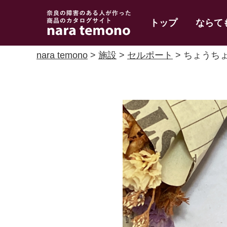
奈良で障害のある人
トップ
ならて
の手作り商品 nara
temono
nara temono
>
施設
>
セルポート
> ちょうち