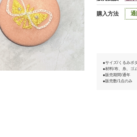
通
購入方法
●サイズ/くるみボ
●材料/布、糸、ゴ
●販売期間/通年
●販売数/1点のみ