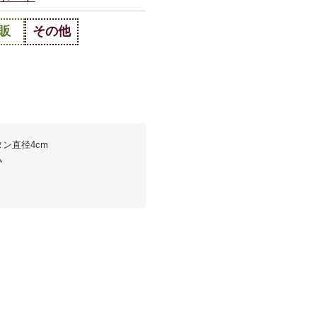
販
その他
タン直径4cm
ム