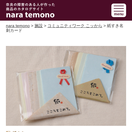
奈良で障害の
menu
ある人の手作
り商品 nara
nara temono
>
施設
>
コミュニティワーク こッから
> 紙すき名
刺カード
temono