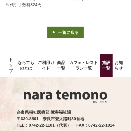
※代引手数料324円
一覧に戻る
ト
ならても
ご利用ガ
商品
カフェ・レスト
施設
お知
ッ
のとは
イド
一覧
ラン一覧
一覧
らせ
プ
奈良県福祉医療部 障害福祉課
〒630-8501 奈良市登大路町30番地
TEL：0742-22-1101（代表） FAX：0742-22-1814