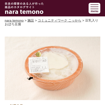
奈良で障害の
menu
ある人の手作
り商品 nara
nara temono
>
施設
>
コミュニティワーク こッから
> 豆乳入り
おぼろ豆腐
temono