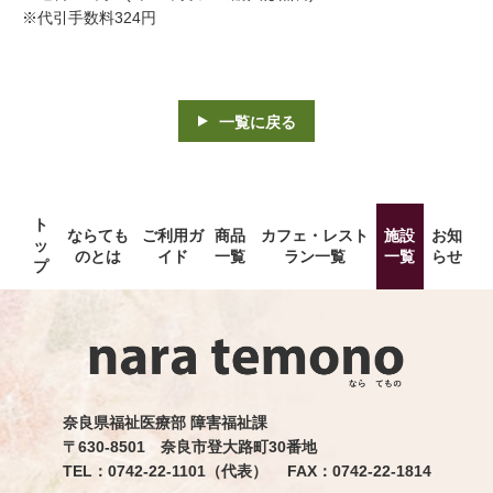
※代引手数料324円
一覧に戻る
ト
ならても
ご利用ガ
商品
カフェ・レスト
施設
お知
ッ
のとは
イド
一覧
ラン一覧
一覧
らせ
プ
奈良県福祉医療部 障害福祉課
〒630-8501 奈良市登大路町30番地
TEL：0742-22-1101（代表） FAX：0742-22-1814