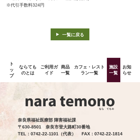
※代引手数料324円
一覧に戻る
ト
ならても
ご利用ガ
商品
カフェ・レスト
施設
お知
ッ
のとは
イド
一覧
ラン一覧
一覧
らせ
プ
奈良県福祉医療部 障害福祉課
〒630-8501 奈良市登大路町30番地
TEL：0742-22-1101（代表） FAX：0742-22-1814