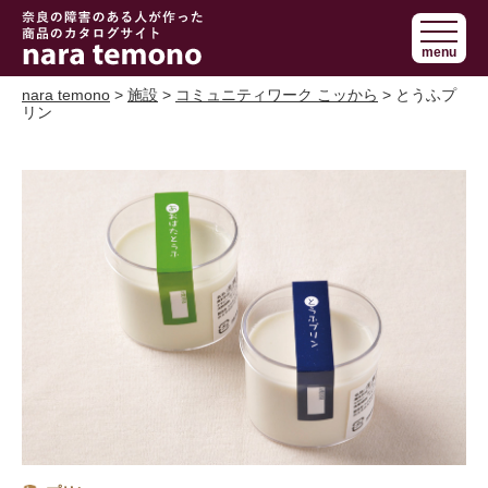
奈良で障害の
menu
ある人の手作
り商品 nara
nara temono
>
施設
>
コミュニティワーク こッから
> とうふプ
リン
temono