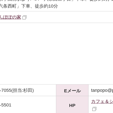
六条西町」下車、徒歩約10分
んぽぽの家
3-7055(担当:杉田)
tanpopo@p
Eメール
カフェ＆
-5501
HP