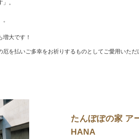
す」。
。
」。
！
も増大です！
の厄を払いご多幸をお祈りするものとしてご愛用いただ
たんぽぽの家 ア
HANA