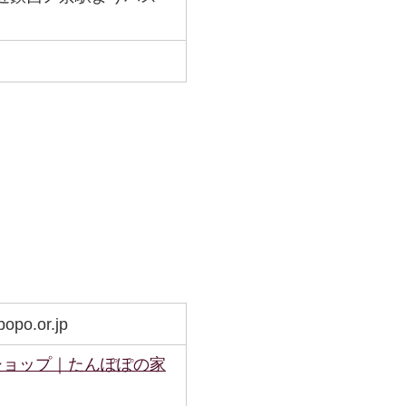
opo.or.jp
ショップ｜たんぽぽの家