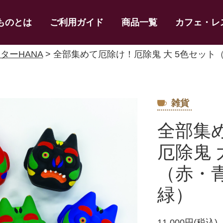
ものとは
ご利用ガイド
商品一覧
カフェ・レ
ターHANA
> 全部集めて厄除け！厄除鬼 大 5色セッ
雑貨
全部集
厄除鬼 
（赤・
緑）
11,000円(税込)