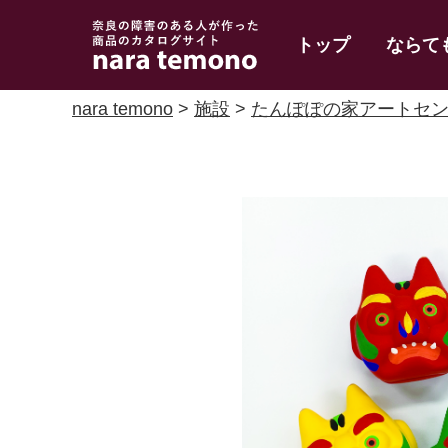
奈良で障害のある人
トップ
ならて
の手作り商品 nara
temono
nara temono
>
施設
>
たんぽぽの家アートセン