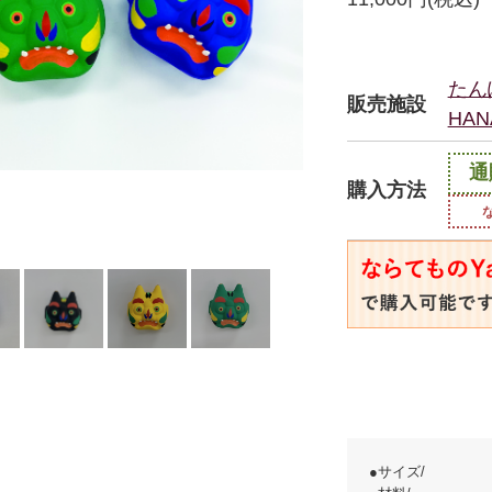
たん
販売施設
HAN
通
購入方法
●サイズ/