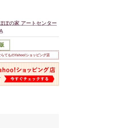
ぽぽの家 アートセンター
A
販
ならてものYahoo!ショッピング店