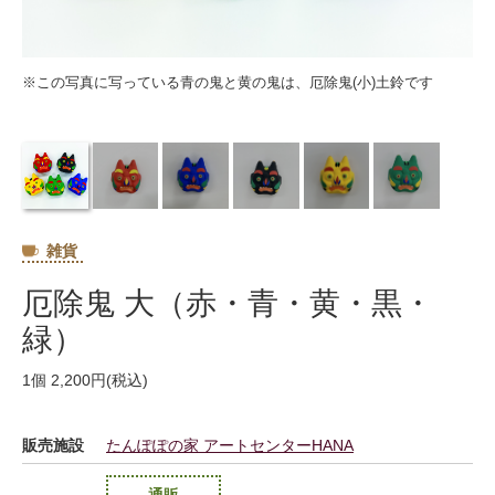
※この写真に写っている青の鬼と黄の鬼は、厄除鬼(小)土鈴です
雑貨
厄除鬼 大（赤・青・黄・黒・
緑）
1個 2,200円(税込)
販売施設
たんぽぽの家 アートセンターHANA
通販