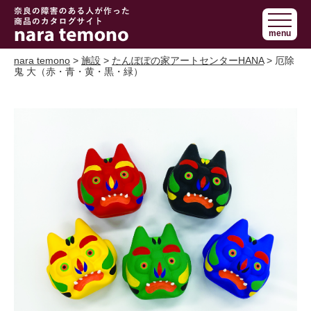
奈良で障害の
menu
ある人の手作
り商品 nara
nara temono
>
施設
>
たんぽぽの家アートセンターHANA
> 厄除
鬼 大（赤・青・黄・黒・緑）
temono