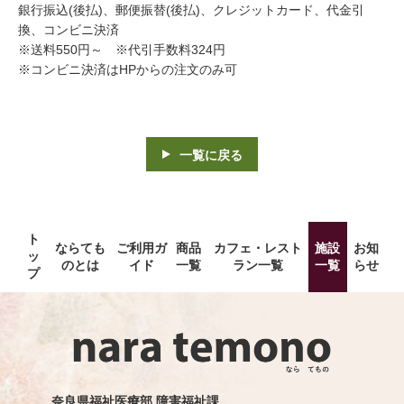
銀行振込(後払)、郵便振替(後払)、クレジットカード、代金引
換、コンビニ決済
※送料550円～ ※代引手数料324円
※コンビニ決済はHPからの注文のみ可
一覧に戻る
ト
ならても
ご利用ガ
商品
カフェ・レスト
施設
お知
ッ
のとは
イド
一覧
ラン一覧
一覧
らせ
プ
奈良県福祉医療部 障害福祉課