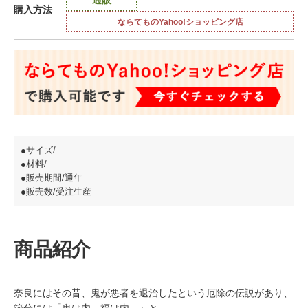
購入方法
ならてものYahoo!ショッピング店
●サイズ/
●材料/
●販売期間/通年
●販売数/受注生産
商品紹介
奈良にはその昔、鬼が悪者を退治したという厄除の伝説があり、
節分には「鬼は内。福は内。」と