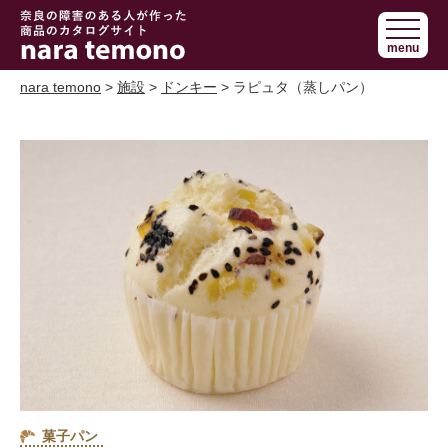
奈良で障害の
menu
ある人の手作
り商品 nara
nara temono
>
施設
>
ドンキー
> ラピュタ（蒸しパン）
temono
菓子パン