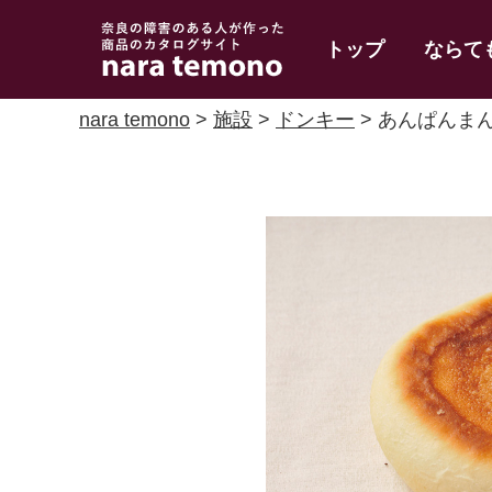
奈良で障害のある人
トップ
ならて
の手作り商品 nara
temono
nara temono
>
施設
>
ドンキー
> あんぱんま