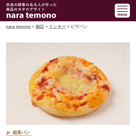
奈良で障害の
menu
ある人の手作
り商品 nara
nara temono
>
施設
>
ドンキー
> ピザパン
temono
総菜パン