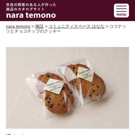
奈良で障害の
menu
ある人の手作
り商品 nara
nara temono
>
施設
>
コミュニティスペース はなな
> ココナッ
ツとチョコチップのクッキー
temono