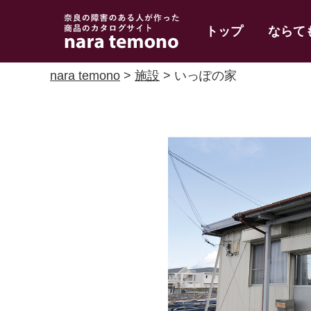
奈良で障害のある人
トップ
ならて
の手作り商品 nara
temono
nara temono
>
施設
> いっぽの家