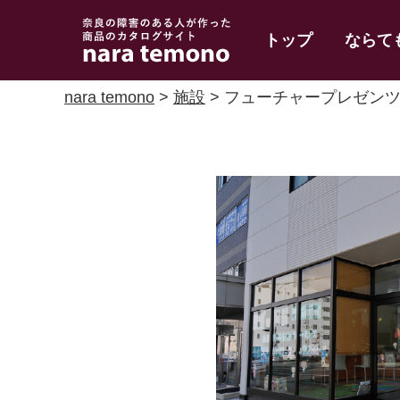
奈良で障害のある人
トップ
ならて
の手作り商品 nara
temono
nara temono
>
施設
> フューチャープレゼン