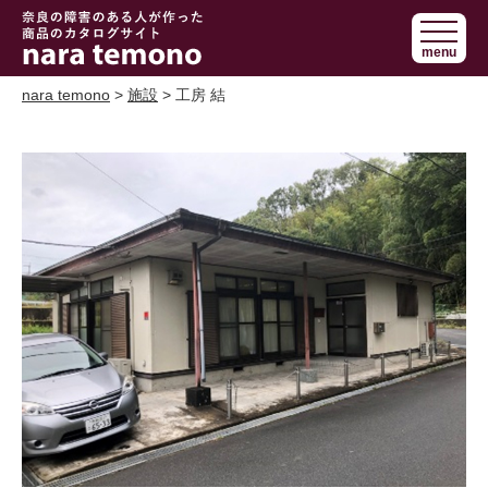
奈良で障害の
menu
ある人の手作
り商品 nara
nara temono
>
施設
> 工房 結
temono