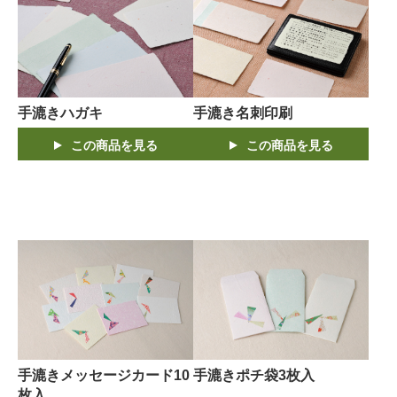
手漉きハガキ
手漉き名刺印刷
この商品を見る
この商品を見る
手漉きメッセージカード10
手漉きポチ袋3枚入
枚入