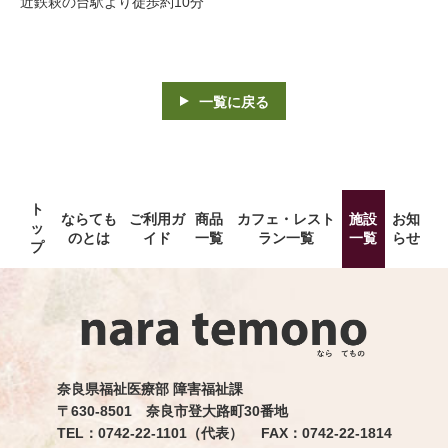
近鉄萩の台駅より徒歩約10分
一覧に戻る
ト
ならても
ご利用ガ
商品
カフェ・レスト
施設
お知
ッ
のとは
イド
一覧
ラン一覧
一覧
らせ
プ
奈良県福祉医療部 障害福祉課
〒630-8501 奈良市登大路町30番地
TEL：0742-22-1101（代表） FAX：0742-22-1814