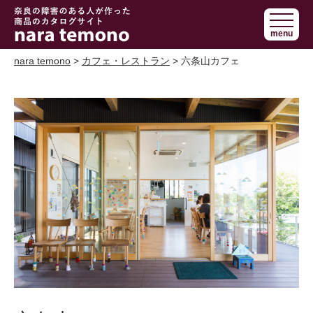
奈良で障害の
menu
ある人の手作
り商品 nara
nara temono
>
カフェ・レストラン
> 六条山カフェ
temono