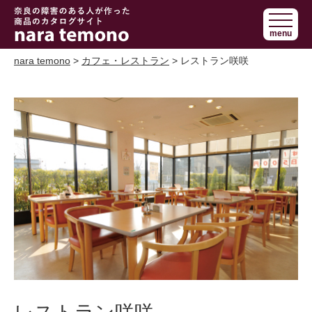
奈良で障害の
menu
ある人の手作
り商品 nara
nara temono
>
カフェ・レストラン
> レストラン咲咲
temono