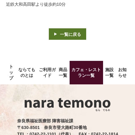
近鉄大和高田駅より徒歩約10分
一覧に戻る
ト
ならても
ご利用ガ
商品
カフェ・レスト
施設
お知
ッ
のとは
イド
一覧
ラン一覧
一覧
らせ
プ
奈良県福祉医療部 障害福祉課
〒630-8501 奈良市登大路町30番地
TEL：0742-22-1101（代表） FAX：0742-22-1814