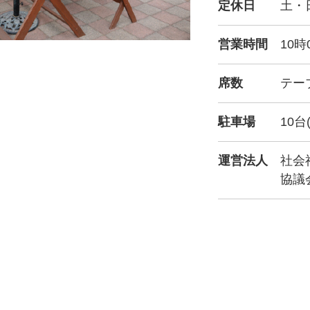
定休日
土・
営業時間
10時
席数
テー
駐車場
10台
運営法人
社会
協議