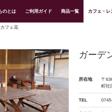
ものとは
ご利用ガイド
商品一覧
カフェ・レ
ンカフェ花
ガーデ
所在地
〒63
町吐
TEL
0745