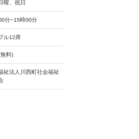
日曜、祝日
00分~15時00分
ブル12席
(無料)
福祉法人川西町社会福祉
会