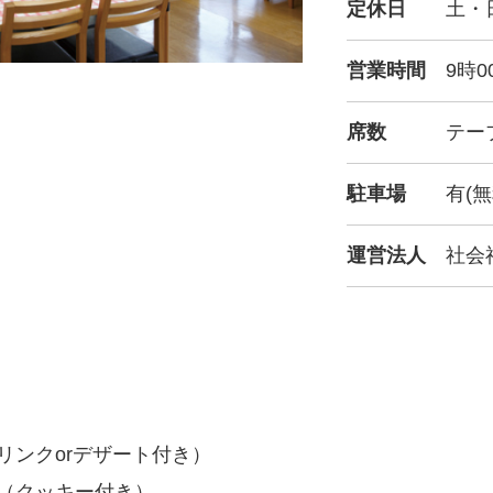
定休日
土・
営業時間
9時0
席数
テー
駐車場
有(無
運営法人
社会
リンクorデザート付き）
（クッキー付き）