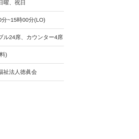
日曜、祝日
0分~15時00分(LO)
ブル24席、カウンター4席
料)
福祉法人徳眞会