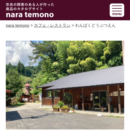
奈良で障害の
menu
ある人の手作
り商品 nara
nara temono
>
カフェ・レストラン
> わんぱくどうぶつえん
temono