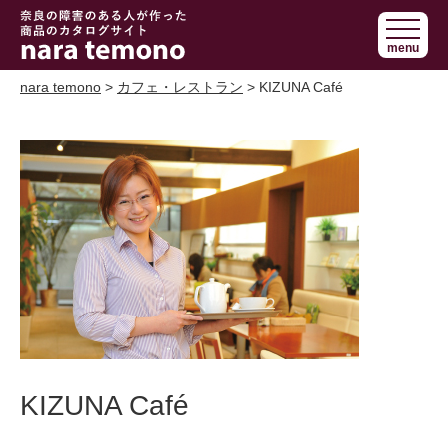
奈良で障害の
menu
ある人の手作
り商品 nara
nara temono
>
カフェ・レストラン
> KIZUNA Café
temono
KIZUNA Café