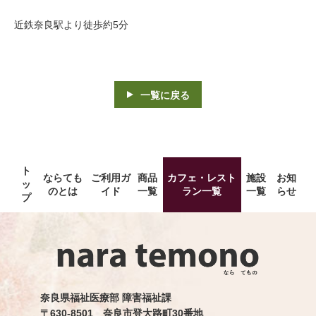
近鉄奈良駅より徒歩約5分
一覧に戻る
ト
ならても
ご利用ガ
商品
カフェ・レスト
施設
お知
ッ
のとは
イド
一覧
ラン一覧
一覧
らせ
プ
奈良県福祉医療部 障害福祉課
〒630-8501 奈良市登大路町30番地