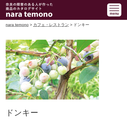
奈良で障害の
menu
ある人の手作
り商品 nara
nara temono
>
カフェ・レストラン
> ドンキー
temono
ドンキー