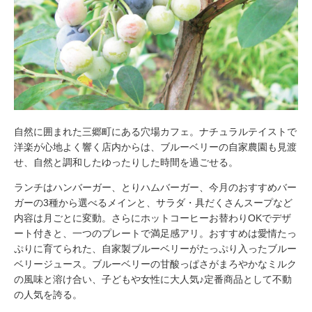
自然に囲まれた三郷町にある穴場カフェ。ナチュラルテイストで
洋楽が心地よく響く店内からは、ブルーベリーの自家農園も見渡
せ、自然と調和したゆったりした時間を過ごせる。
ランチはハンバーガー、とりハムバーガー、今月のおすすめバー
ガーの3種から選べるメインと、サラダ・具だくさんスープなど
内容は月ごとに変動。さらにホットコーヒーお替わりOKでデザ
ート付きと、一つのプレートで満足感アリ。おすすめは愛情たっ
ぷりに育てられた、自家製ブルーベリーがたっぷり入ったブルー
ベリージュース。ブルーベリーの甘酸っぱさがまろやかなミルク
の風味と溶け合い、子どもや女性に大人気♪定番商品として不動
の人気を誇る。