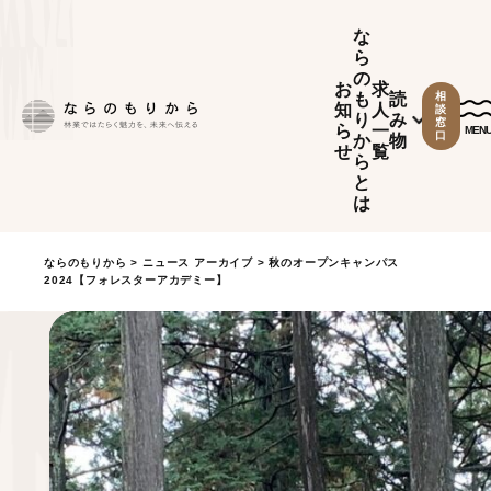
な
ら
の
お
求
も
読
相
知
人
談
り
み
窓
ら
一
MEN
口
か
物
せ
覧
ら
と
は
ならのもりから
>
ニュース アーカイブ
> 秋のオープンキャンパス
2024【フォレスターアカデミー】