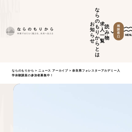
な
ら
の
お
求
も
読
相
知
人
談
り
み
窓
ら
一
MEN
口
か
物
せ
覧
ら
と
は
ならのもりから
>
ニュース アーカイブ
> 奈良県フォレスターアカデミー入
学体験講座の参加者募集中！