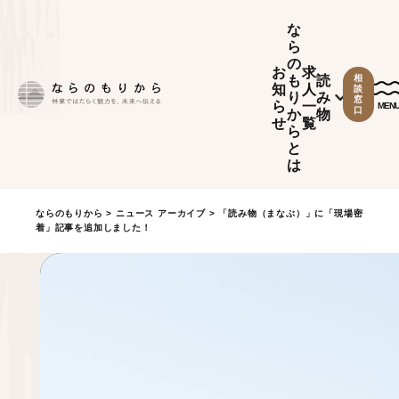
な
ら
の
お
求
も
読
相
知
人
談
り
み
窓
ら
一
MEN
口
か
物
せ
覧
ら
と
は
ならのもりから
>
ニュース アーカイブ
> 「読み物（まなぶ）」に「現場密
着」記事を追加しました！