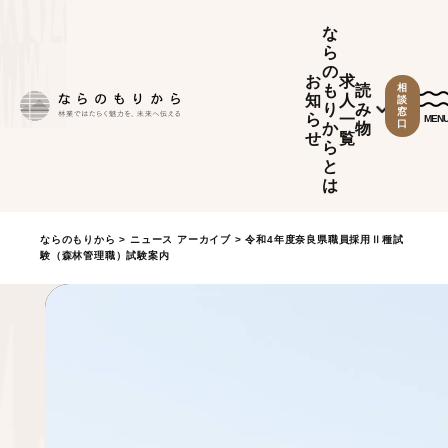
な
ら
の
お
求
も
読
相
知
人
談
り
み
窓
ら
一
MEN
口
か
物
せ
覧
ら
と
は
ならのもりから
>
ニュース アーカイブ
> 令和4年度奈良県職員採用Ⅱ種試
験（森林管理職）試験案内