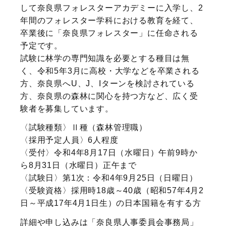
して奈良県フォレスターアカデミーに入学し、2
年間のフォレスター学科における教育を経て、
卒業後に「奈良県フォレスター」に任命される
予定です。
試験に林学の専門知識を必要とする種目は無
く、令和5年3月に高校・大学などを卒業される
方、奈良県へU、J、Iターンを検討されている
方、奈良県の森林に関心を持つ方など、広く受
験者を募集しています。
〈試験種類〉Ⅱ種（森林管理職）
〈採用予定人員〉6人程度
〈受付〉令和4年8月17日（水曜日）午前9時か
ら8月31日（水曜日）正午まで
〈試験日〉第1次：令和4年9月25日（日曜日）
〈受験資格〉採用時18歳～40歳（昭和57年4月2
日～平成17年4月1日生）の日本国籍を有する方
詳細や申し込みは「奈良県人事委員会事務局」